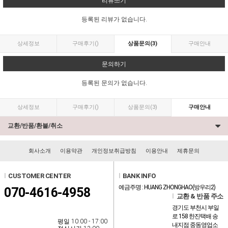
리뷰쓰기
등록된 리뷰가 없습니다.
상세정보
구매후기
()
상품문의
(3)
구매안내
문의하기
등록된 문의가 없습니다.
상세정보
구매후기
()
상품문의
(3)
구매안내
교환/반품/환불/취소
회사소개
이용약관
개인정보취급방침
이용안내
제휴문의
l
CUSTOMER CENTER
l
BANK INFO
예금주명 : HUANG ZHONGHAO(방우리2)
070-4616-4958
l
교환 & 반품 주소
경기도 부천시 부일
로 158 한진택배 송
평일 10:00 - 17:00
내지점 중동영업소