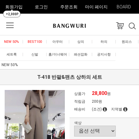
회원가입
로그인
주문조회
마이 페이지
BOARD
+2,000P
NEW 50%
BEST100
아우터
상의
하의
원피스
세트룩
신발
홈/이너웨어
패션잡화
공지사항
NEW 50%
T-418 반팔&팬츠 상하의 세트
28,800
상품가
원
적립금
200원
배송비
(조건)
지역별
색상