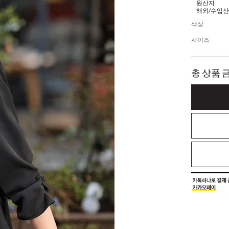
원산지
해외/수입산
색상
사이즈
총 상품 