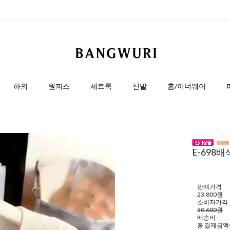
하의
원피스
세트룩
신발
홈/이너웨어
E-698배
판매가격
23,800원
소비자가격
50,600원
배송비
총 결제금액이