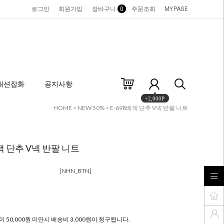
로그인
회원가입
장바구니
0
주문조회
MYPAGE
패션잡화
공지사항
+2,000P
HOME
>
NEW 50%
> E-698배색 단추 V넥 반팔 니트
색 단추 V넥 반팔 니트
[NHN_BTN]
 50,000원 미만시 배송비 3,000원이 청구됩니다.