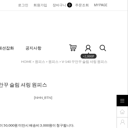
로그인
회원가입
장바구니
0
주문조회
MYPAGE
패션잡화
공지사항
+2,000P
HOME
>
원피스
>
원피스
> V-140 꾸안꾸 슬림 셔링 원피스
 꾸안꾸 슬림 셔링 원피스
[NHN_BTN]
 50,000원 미만시 배송비 3,000원이 청구됩니다.