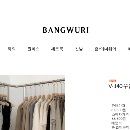
하의
원피스
세트룩
신발
홈/이너웨어
V-140
판매가격
31,800원
소비자가격
66,600원
배송비
총 결제금액이