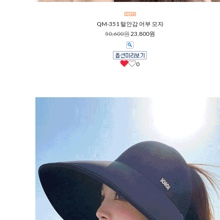
QM-351 털안감 어부 모자
50,600원
23,800원
0