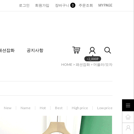
로그인
회원가입
장바구니
0
주문조회
MYPAGE
패션잡화
공지사항
+2,000P
HOME
>
패션잡화
>
머플러/모자
New
Name
Hot
Best
High price
Low price