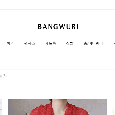
하의
원피스
세트룩
신발
홈/이너웨어
타(8)